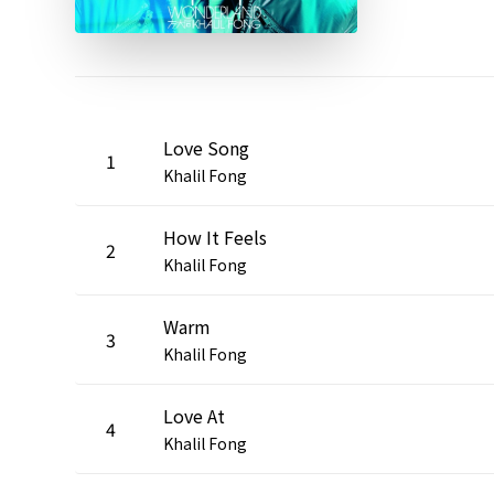
Love Song
1
Khalil Fong
How It Feels
2
Khalil Fong
Warm
3
Khalil Fong
Love At
4
Khalil Fong