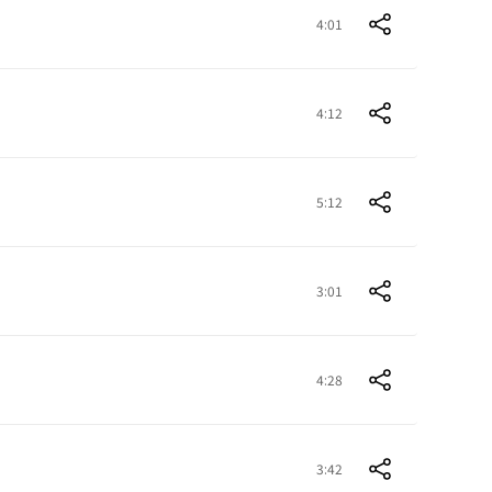
4:01
4:12
5:12
3:01
4:28
3:42