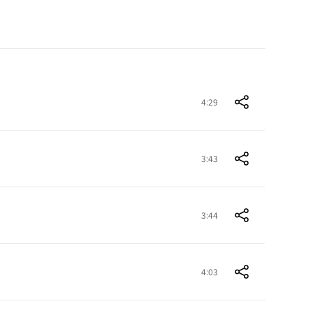
4:29
3:43
3:44
4:03