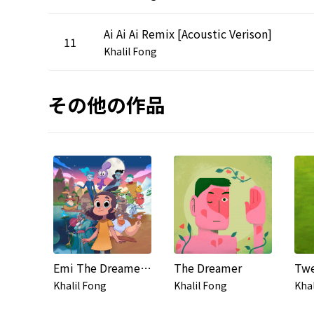
Ai Ai Ai Remix [Acoustic Verison]
11
Khalil Fong
その他の作品
Emi The Dreamer Catcher Graphic Novels 1-6 Mini Album
The Dreamer
Twe
Khalil Fong
Khalil Fong
Khal