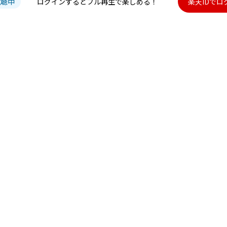
試聴中
ログインするとフル再生で楽しめる！
楽天IDでロ