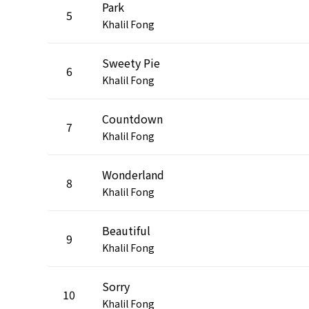
Park
5
Khalil Fong
Sweety Pie
6
Khalil Fong
Countdown
7
Khalil Fong
Wonderland
8
Khalil Fong
Beautiful
9
Khalil Fong
Sorry
10
Khalil Fong