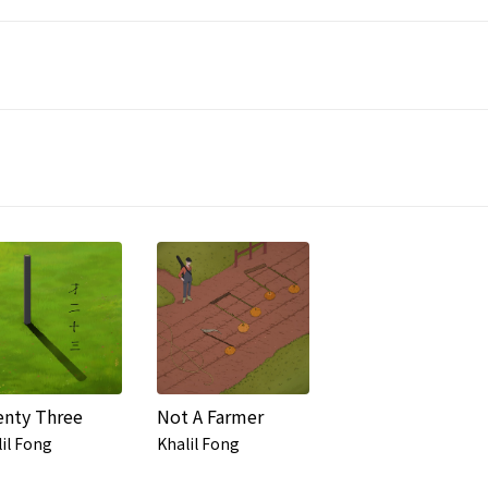
nty Three
Not A Farmer
il Fong
Khalil Fong