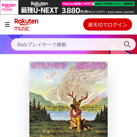
キャンペーン
料金プラン
楽天IDでログイン
Webプレイヤー
使い方
ご契約内容の確認・変更
ヘルプ
初回30日間無料お試し