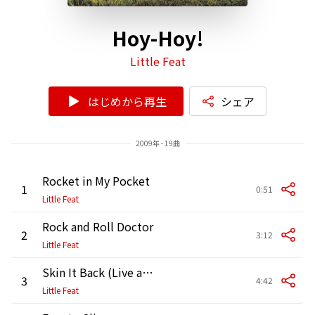
Hoy-Hoy!
Little Feat
はじめから再生
シェア
2009年 - 19曲
Rocket in My Pocket
1
0:51
Little Feat
Rock and Roll Doctor
2
3:12
Little Feat
Skin It Back (Live at Lisner Auditorium, Washington, DC, 8/8/1977)
3
4:42
Little Feat