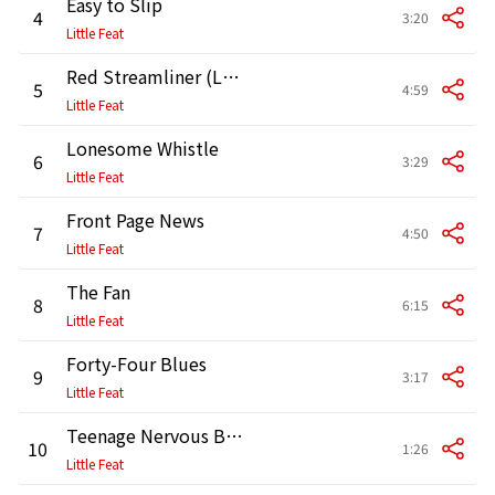
Easy to Slip
4
3:20
Little Feat
Red Streamliner (Live at Lisner Auditorium, Washington, DC, 8/8/1977)
5
4:59
Little Feat
Lonesome Whistle
6
3:29
Little Feat
Front Page News
7
4:50
Little Feat
The Fan
8
6:15
Little Feat
Forty-Four Blues
9
3:17
Little Feat
Teenage Nervous Breakdown
10
1:26
Little Feat