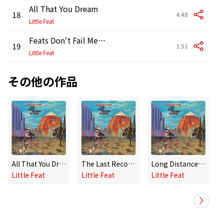
All That You Dream
18
4:48
Little Feat
Feats Don't Fail Me Now
19
1:51
Little Feat
その他の作品
All That You Dream (Alternate Version) [2025 Remaster]
The Last Record Album (Deluxe Edition)
Long Distance Love (Alternate Version) [2025 Remaster]
Little Feat
Little Feat
Little Feat