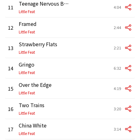
Teenage Nervous Breakdown (Live at Lisner Auditorium, Washington, DC, 8/9/1977)
11
4:04
Little Feat
Framed
12
2:44
Little Feat
Strawberry Flats
13
2:21
Little Feat
Gringo
14
6:32
Little Feat
Over the Edge
15
4:19
Little Feat
Two Trains
16
3:20
Little Feat
China White
17
3:14
Little Feat