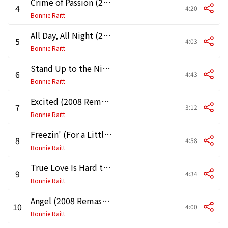
Crime of Passion (2008 Remaster)
4
4:20
Bonnie Raitt
All Day, All Night (2008 Remaster)
5
4:03
Bonnie Raitt
Stand Up to the Night (2008 Remaster)
6
4:43
Bonnie Raitt
Excited (2008 Remaster)
7
3:12
Bonnie Raitt
Freezin' (For a Little Human Love) [2008 Remaster]
8
4:58
Bonnie Raitt
True Love Is Hard to Find (2008 Remaster)
9
4:34
Bonnie Raitt
Angel (2008 Remaster)
10
4:00
Bonnie Raitt