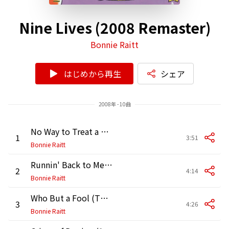
Nine Lives (2008 Remaster)
Bonnie Raitt
はじめから再生
シェア
2008年 - 10曲
No Way to Treat a Lady (2008 Remaster)
1
3:51
Bonnie Raitt
Runnin' Back to Me (2008 Remaster)
2
4:14
Bonnie Raitt
Who But a Fool (Thief into Paradise) [2008 Remaster]
3
4:26
Bonnie Raitt