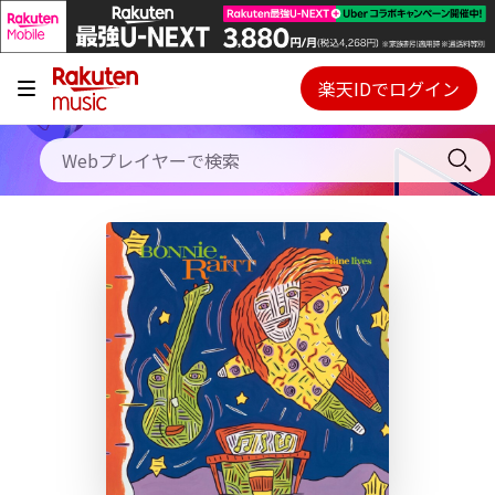
キャンペーン
料金プラン
楽天IDでログイン
Webプレイヤー
使い方
ご契約内容の確認・変更
ヘルプ
初回30日間無料お試し