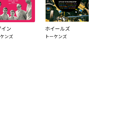
ゲイン
ホイールズ
ケンズ
トーケンズ