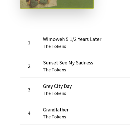
Wimoweh 5 1/2 Years Later
1
The Tokens
Sunset See My Sadness
2
The Tokens
Grey City Day
3
The Tokens
Grandfather
4
The Tokens