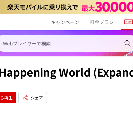
キャンペーン
料金プラン
A Happening World (Expan
ら再生
シェア