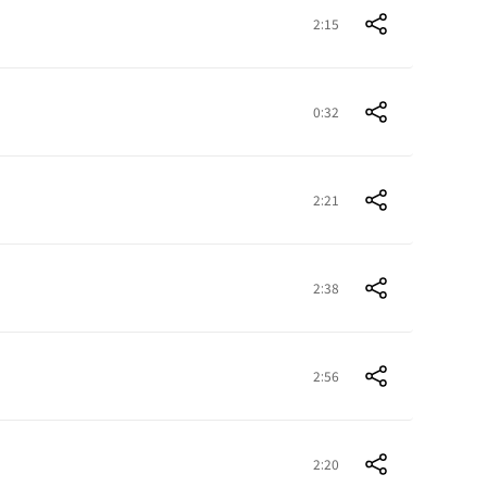
2:15
0:32
2:21
2:38
2:56
2:20