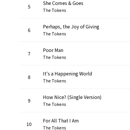
She Comes & Goes
5
The Tokens
Perhaps, the Joy of Giving
6
The Tokens
Poor Man
7
The Tokens
It's a Happening World
8
The Tokens
How Nice? (Single Version)
9
The Tokens
For All That I Am
10
The Tokens