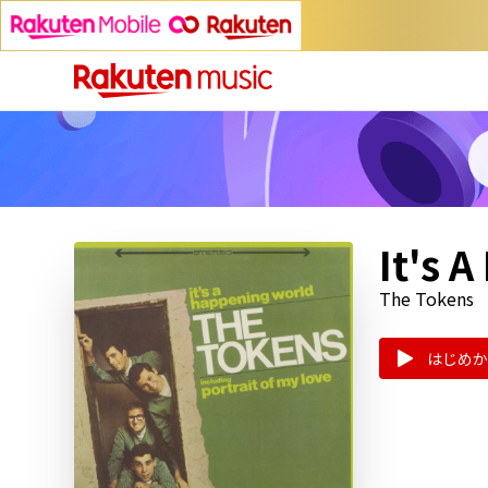
It's 
The Tokens
はじめか