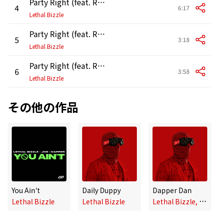
Party Right (feat. Ruby Goe) [Friend Within Remix]
4
6:17
Lethal Bizzle
Party Right (feat. Ruby Goe) [Charlie Traplin Remix]
5
3:18
Lethal Bizzle
Party Right (feat. Ruby Goe) [Opal City Remix]
6
3:58
Lethal Bizzle
その他の作品
You Ain't
Daily Duppy
Dapper Dan
L
ethal Bizzle, Giggs & A9Dbo Fundz
Lethal Bizzle
Lethal Bizzle