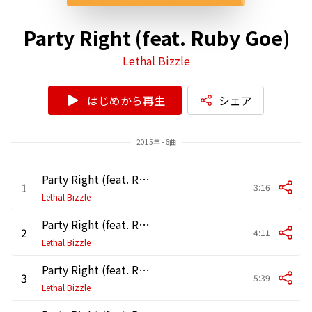
Party Right (feat. Ruby Goe)
Lethal Bizzle
はじめから再生
シェア
2015年 - 6曲
Party Right (feat. Ruby Goe) [Radio Edit]
1
3:16
Lethal Bizzle
Party Right (feat. Ruby Goe) [Extended Mix]
2
4:11
Lethal Bizzle
Party Right (feat. Ruby Goe) [GLOWINTHEDARK Remix]
3
5:39
Lethal Bizzle