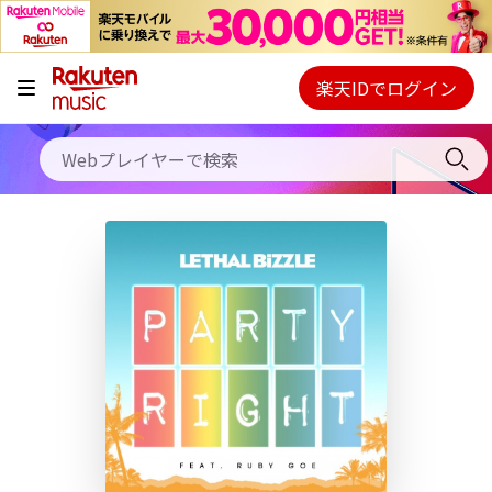
キャンペーン
料金プラン
楽天IDでログイン
Webプレイヤー
使い方
ご契約内容の確認・変更
ヘルプ
初回30日間無料お試し