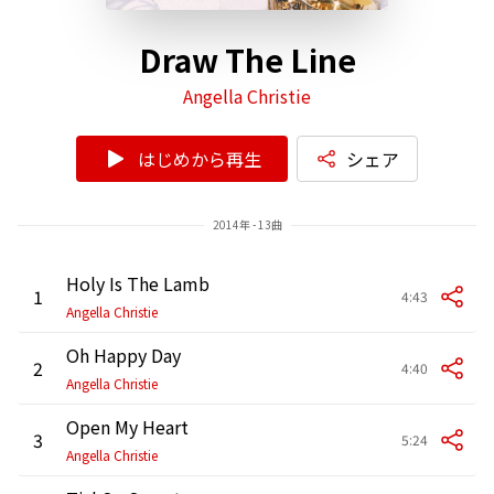
Draw The Line
Angella Christie
はじめから再生
シェア
2014年 - 13曲
Holy Is The Lamb
1
4:43
Angella Christie
Oh Happy Day
2
4:40
Angella Christie
Open My Heart
3
5:24
Angella Christie