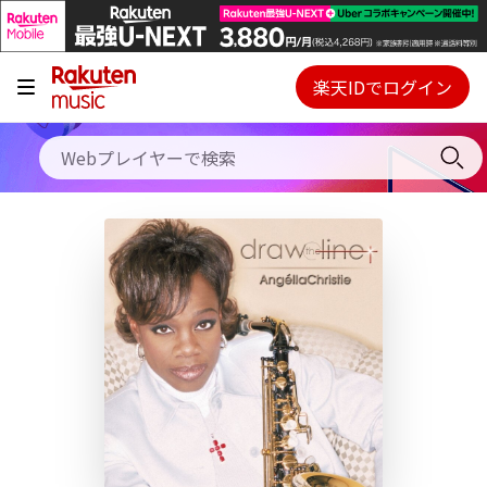
キャンペーン
料金プラン
楽天IDでログイン
Webプレイヤー
使い方
ご契約内容の確認・変更
ヘルプ
初回30日間無料お試し