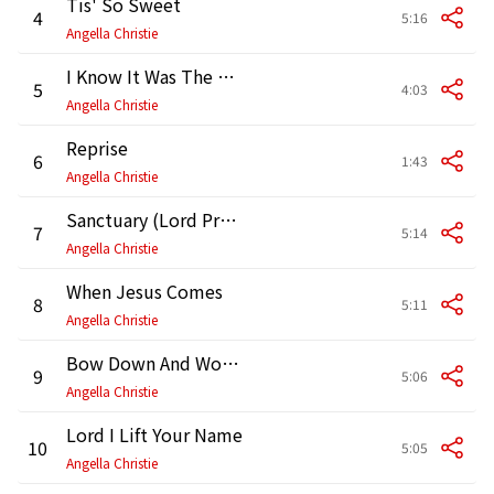
Tis' So Sweet
4
5:16
Angella Christie
I Know It Was The Blood / Down At The Cross Medley
5
4:03
Angella Christie
Reprise
6
1:43
Angella Christie
Sanctuary (Lord Prepare Me)
7
5:14
Angella Christie
When Jesus Comes
8
5:11
Angella Christie
Bow Down And Worship Him
9
5:06
Angella Christie
Lord I Lift Your Name
10
5:05
Angella Christie