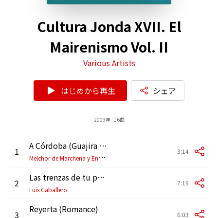
Cultura Jonda XVII. El
Mairenismo Vol. II
Various Artists
はじめから再生
シェア
2009年 - 16曲
A Córdoba (Guajira por bulerías)
1
3:14
M
elchor de Marchena y Enrique de Melchor
Las trenzas de tu pelo (Seguiriyas de Manuel Torre, Fco. la Perla y cabal de Silverio)
2
7:19
Luis Caballero
Reyerta (Romance)
3
6:03