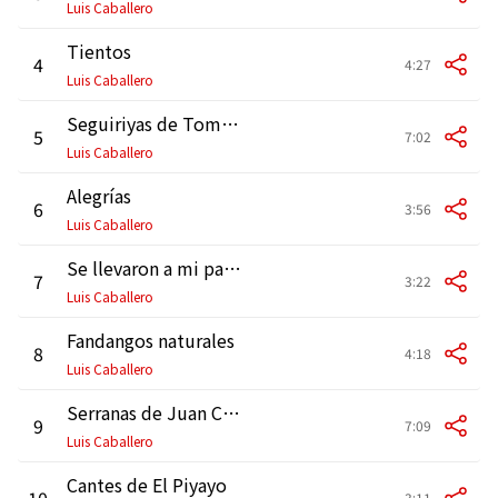
Luis Caballero
Tientos
4
4:27
Luis Caballero
Seguiriyas de Tomás el Nitri, toná-Liviana y cabal de El Pena-Silverio
5
7:02
Luis Caballero
Alegrías
6
3:56
Luis Caballero
Se llevaron a mi pare, tonás con martinete
7
3:22
Luis Caballero
Fandangos naturales
8
4:18
Luis Caballero
Serranas de Juan Caballero (Liviana, serrana y cambio de María Borrico)
9
7:09
Luis Caballero
Cantes de El Piyayo
10
3:11