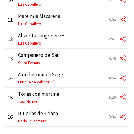
Luis Caballero
Mare mía Macarena (Saeta)
11
3:08
Luis Caballero
Al ver tu sangre en la roca (Saeta)
12
2:41
Luis Caballero
Campanero de Santa Ana (Bulería por soleá y soleares de La Andonda, Juaniqui y Paquirri)
13
5:45
Curro Fernandez
A mi hermano (Seguiriya)
14
4:54
Enrique de Melchor (F)
Tonas con martinete (Directo 1991)
15
3:26
Jose Menese
Bulerías de Triana
16
3:04
Maria La Marrurra