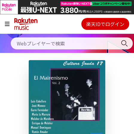
キャンペーン
料金プラン
楽天IDでログイン
Webプレイヤー
使い方
ご契約内容の確認・変更
ヘルプ
初回30日間無料お試し