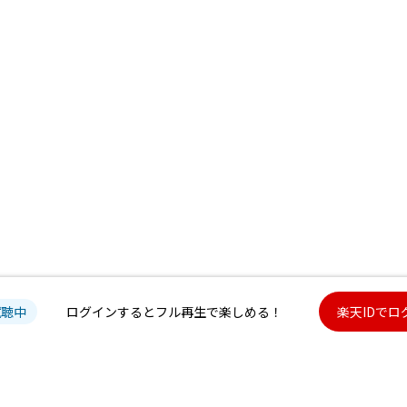
試聴中
ログインするとフル再生で楽しめる！
楽天IDでロ