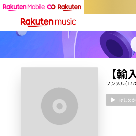
【輸入盤
フンメル(1778
はじめか