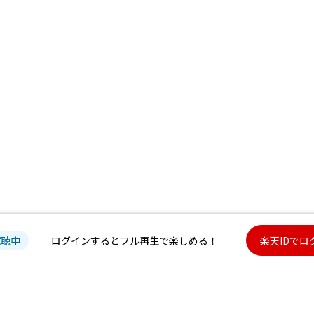
試聴中
ログインするとフル再生で楽しめる！
楽天IDでロ