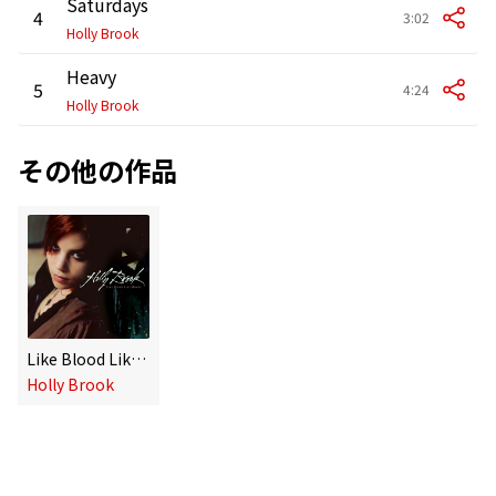
Saturdays
4
3:02
Holly Brook
Heavy
5
4:24
Holly Brook
その他の作品
Like Blood Like Honey (U.S. Version)
Holly Brook