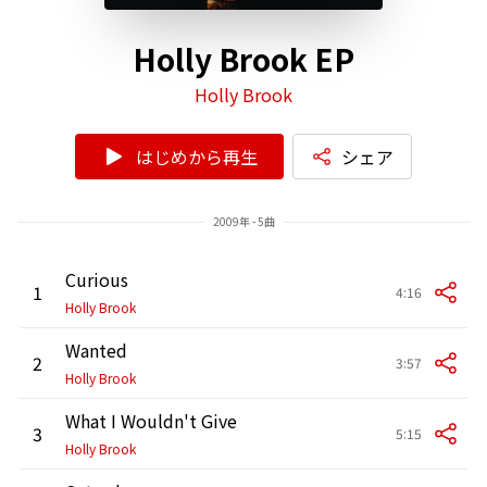
Holly Brook EP
Holly Brook
はじめから再生
シェア
2009年 - 5曲
Curious
1
4:16
Holly Brook
Wanted
2
3:57
Holly Brook
What I Wouldn't Give
3
5:15
Holly Brook