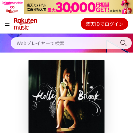
キャンペーン
料金プラン
楽天IDでログイン
Webプレイヤー
使い方
ご契約内容の確認・変更
ヘルプ
初回30日間無料お試し