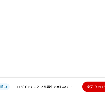
試聴中
ログインするとフル再生で楽しめる！
楽天IDでロ