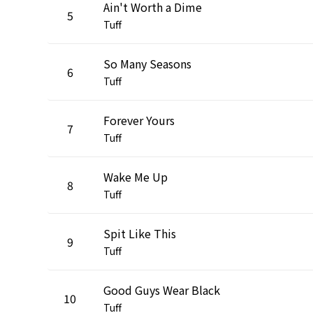
Ain't Worth a Dime
5
Tuff
So Many Seasons
6
Tuff
Forever Yours
7
Tuff
Wake Me Up
8
Tuff
Spit Like This
9
Tuff
Good Guys Wear Black
10
Tuff