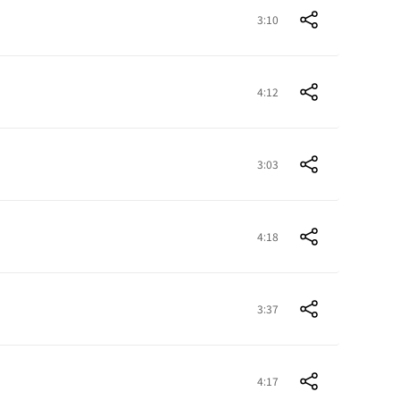
3:10
4:12
3:03
4:18
3:37
4:17