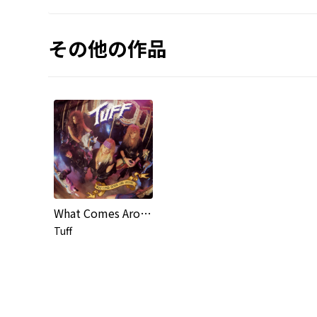
その他の作品
What Comes Around Goes Around (2021 Remaster)
Tuff