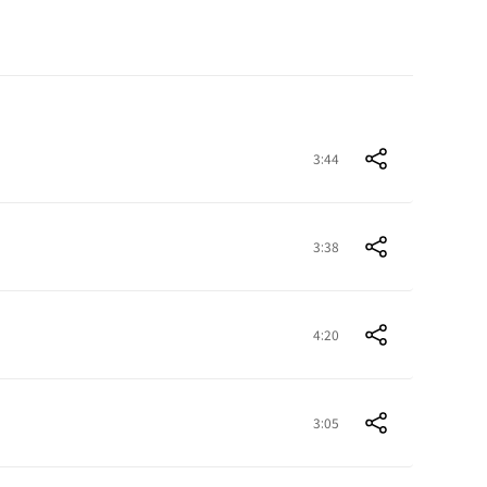
3:44
3:38
4:20
3:05