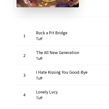
Ruck a Pit Bridge
1
Tuff
The All New Generation
2
Tuff
I Hate Kissing You Good-Bye
3
Tuff
Lonely Lucy
4
Tuff