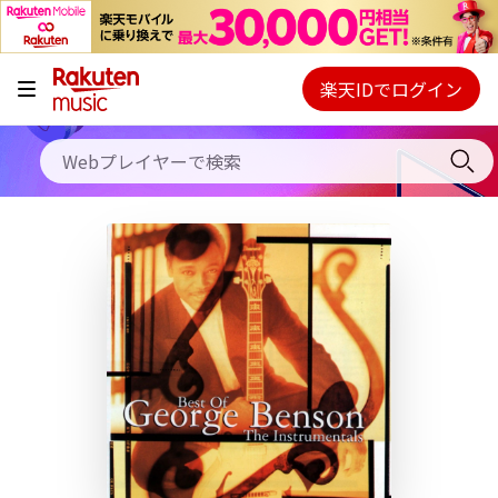
キャンペーン
料金プラン
楽天IDでログイン
Webプレイヤー
使い方
ご契約内容の確認・変更
ヘルプ
初回30日間無料お試し