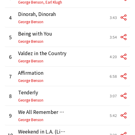
George Benson, Earl Klugh
Dinorah, Dinorah
4
3:43
George Benson
Being with You
5
3:54
George Benson
Valdez in the Country
6
4:20
George Benson
Affirmation
7
6:58
George Benson
Tenderly
8
3:07
George Benson
We All Remember Wes (Live)
9
5:42
George Benson
Weekend in L.A. (Live)
10
7:28