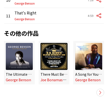
George Benson
That's Right
11
4:59
George Benson
その他の作品
The Ultimate Collection
There Must Be A Better World Somewhere
A Song for You (feat. The Robert Farnon Orchestra)
J
oe Bonamassa,George Benson
George Benson
George Benson