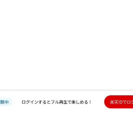
試聴中
ログインするとフル再生で楽しめる！
楽天IDでロ