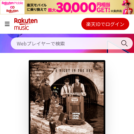
キャンペーン
料金プラン
楽天IDでログイン
Webプレイヤー
使い方
ご契約内容の確認・変更
ヘルプ
初回30日間無料お試し