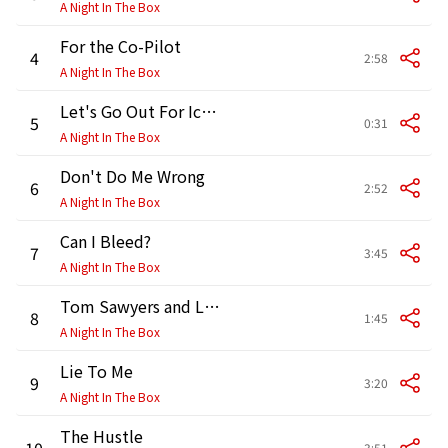
A Night In The Box
For the Co-Pilot
4
2:58
A Night In The Box
Let's Go Out For Ice Cream
5
0:31
A Night In The Box
Don't Do Me Wrong
6
2:52
A Night In The Box
Can I Bleed?
7
3:45
A Night In The Box
Tom Sawyers and Lawyers
8
1:45
A Night In The Box
Lie To Me
9
3:20
A Night In The Box
The Hustle
10
3:51