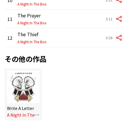
A Night In The Box
The Prayer
11
3:11
A Night In The Box
The Thief
12
3:28
A Night In The Box
その他の作品
Write A Letter
A
Night In The Box