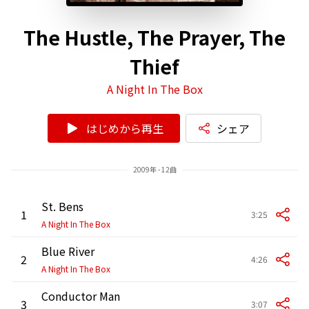
The Hustle, The Prayer, The
Thief
A Night In The Box
はじめから再生
シェア
2009年 - 12曲
St. Bens
1
3:25
A Night In The Box
Blue River
2
4:26
A Night In The Box
Conductor Man
3
3:07