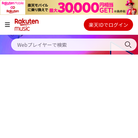
キャンペーン
料金プラン
楽天IDでログイン
Webプレイヤー
使い方
ご契約内容の確認・変更
ヘルプ
初回30日間無料お試し