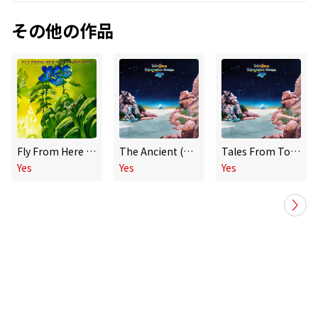
その他の作品
Fly From Here - Complete Return Trip
The Ancient (Giants Under the Sun) [Single Edit] [2026 Remaster]
Tales From Topographic Oceans (Super Deluxe Edition)
Yes
Yes
Yes