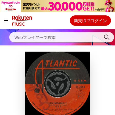
キャンペーン
料金プラン
楽天IDでログイン
Webプレイヤー
使い方
ご契約内容の確認・変更
ヘルプ
初回30日間無料お試し