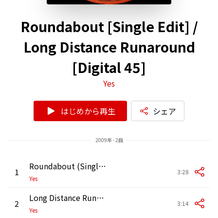
Roundabout [Single Edit] /
Long Distance Runaround
[Digital 45]
Yes
はじめから再生
シェア
2009年 - 2曲
Roundabout (Single Edit)
1
3:28
Yes
Long Distance Runaround
2
3:14
Yes