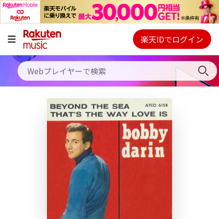
キャンペーン
料金プラン
楽天IDでログイン
Webプレイヤー
使い方
ご契約内容の確認・変更
ヘルプ
初回30日間無料お試し