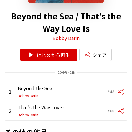
Beyond the Sea / That's the
Way Love Is
Bobby Darin
はじめから再生
シェア
2009年 - 2曲
Beyond the Sea
1
2:48
Bobby Darin
That's the Way Love Is
2
3:00
Bobby Darin