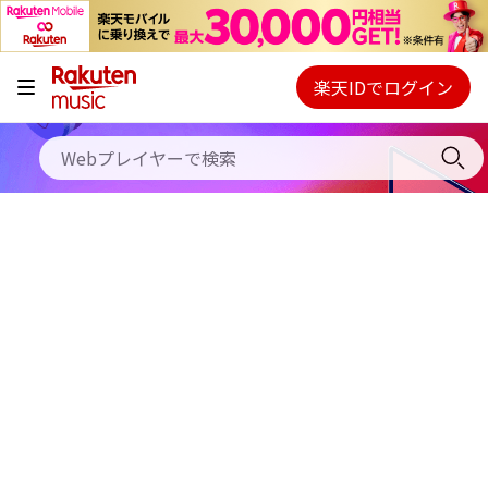
キャンペーン
料金プラン
楽天IDでログイン
Webプレイヤー
使い方
ご契約内容の確認・変更
ヘルプ
初回30日間無料お試し