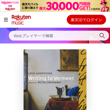
キャンペーン
料金プラン
楽天IDでログイン
Webプレイヤー
使い方
ご契約内容の確認・変更
ヘルプ
初回30日間無料お試し