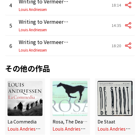
Writing to Vermeer: Scene 4
4
18:14
Louis Andriessen
Writing to Vermeer: Scene 5
5
14:35
Louis Andriessen
Writing to Vermeer: Scene 6
6
18:20
Louis Andriessen
その他の作品
La Commedia
Rosa, The Death of a Composer
De Staat
L
ouis Andriessen
L
ouis Andriessen
L
ouis Andriessen