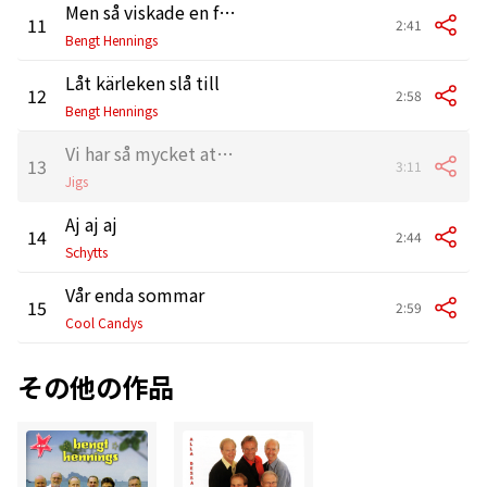
Men så viskade en fågel
11
2:41
Bengt Hennings
Låt kärleken slå till
12
2:58
Bengt Hennings
Vi har så mycket att säga varandra
13
3:11
Jigs
Aj aj aj
14
2:44
Schytts
Vår enda sommar
15
2:59
Cool Candys
その他の作品