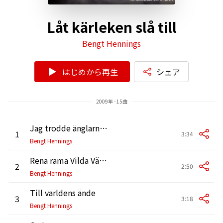
Låt kärleken slå till
Bengt Hennings
はじめから再生
シェア
2009年 - 15曲
Jag trodde änglarna fanns
1
3:34
Bengt Hennings
Rena rama Vilda Västern
2
2:50
Bengt Hennings
Till världens ände
3
3:18
Bengt Hennings