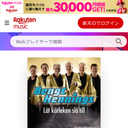
キャンペーン
料金プラン
楽天IDでログイン
Webプレイヤー
使い方
ご契約内容の確認・変更
ヘルプ
初回30日間無料お試し