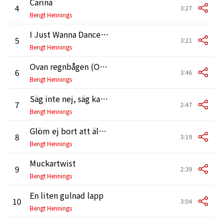
Carina
4
3:27
Bengt Hennings
I Just Wanna Dance with You
5
3:21
Bengt Hennings
Ovan regnbågen (Over the Rainbow)
6
3:46
Bengt Hennings
Säg inte nej, säg kanske
7
2:47
Bengt Hennings
Glöm ej bort att älska varann
8
3:19
Bengt Hennings
Muckartwist
9
2:39
Bengt Hennings
En liten gulnad lapp
10
3:04
Bengt Hennings