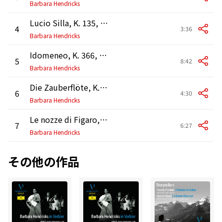
Barbara Hendricks
Lucio Silla, K. 135, Act 3 Scene 5: No. 22, Aria, "Fra i pensieri piu funesti di morte" (Giunia)
4
3:36
Barbara Hendricks
Idomeneo, K. 366, Act 1 Scene 1: No. 2, Aria "Padre, germani, addio" (Ilia)
5
8:42
Barbara Hendricks
Die Zauberflöte, K. 620, Act 2: "Ach, ich fühl's, es ist verschwunden" (Pamina)
6
4:30
Barbara Hendricks
Le nozze di Figaro, K. 492, Act 3: "E Susanna non vien! ... Dove sono" (Countess)
7
6:27
Barbara Hendricks
その他の作品