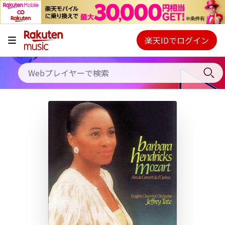
キャンペーン
料金プラン
楽天IDでログイン
Webプレイヤー
使い方
ご契約内容の確認・変更
ヘルプ
初回30日間無料お試し