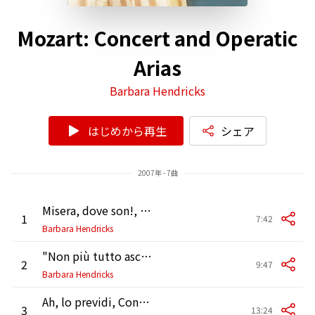
Mozart: Concert and Operatic
Arias
Barbara Hendricks
はじめから再生
シェア
2007年 - 7曲
Misera, dove son!, Concert Scene in E-Flat Major, K. 369: I. Scena "Misera, dove son!" - II. Aria "Ah! non son'io che parlo" (Andante sostenuto)
1
7:42
Barbara Hendricks
"Non più tutto ascoltai", K. 490
2
9:47
Barbara Hendricks
Ah, lo previdi, Concert Scene in C Minor, K. 272: I. Recitativo "Ah, lo previdi!" - II. Aria "Ah, t'invola agl'occhi miei" - III. Recitativo "Misera! Misera!" - IV. Cavatina "Deh, non varcar quell'onda" (Allegro risoluto - Allegro - Adagio
3
13:24