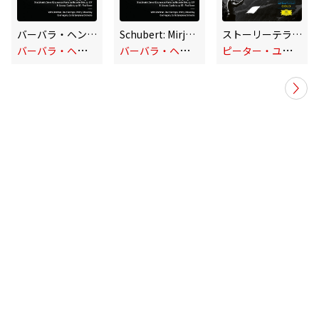
バーバラ・ヘンドリックスinヴェルビエ音楽祭 (ライヴ)
Schubert: Mirjam's Siegesgesang, D. 942: II. - IV. Aus Egypten vor dem Volke - Doch der Horizont er dunkelt - 's ist der Herr in seinem Grimme (Live)
ストーリーテラーズ
バ
ーバラ・ヘンドリックス
バ
ーバラ・ヘンドリックス
ピ
ーター・ユスティノフ