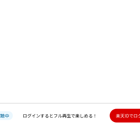
試聴中
ログインするとフル再生で楽しめる！
楽天IDでロ