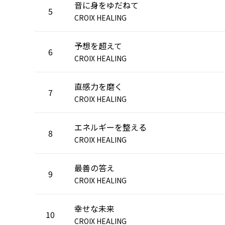
音に身をゆだねて
5
CROIX HEALING
予想を超えて
6
CROIX HEALING
直感力を磨く
7
CROIX HEALING
エネルギーを整える
8
CROIX HEALING
最善の答え
9
CROIX HEALING
幸せな未来
10
CROIX HEALING