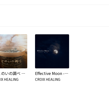
ととのいの調べ 〜音で感じる深いリラクゼーション〜
Effective Moon -Silent Orbit-
IX HEALING
CROIX HEALING