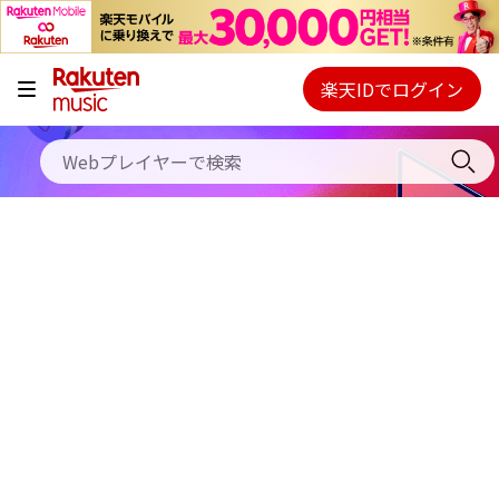
キャンペーン
料金プラン
楽天IDでログイン
Webプレイヤー
使い方
ご契約内容の確認・変更
ヘルプ
初回30日間無料お試し