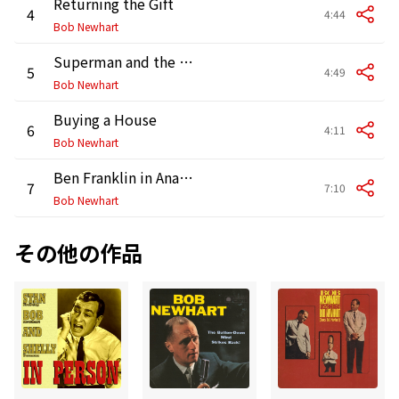
Returning the Gift
4
4:44
Bob Newhart
Superman and the Drycleaner
5
4:49
Bob Newhart
Buying a House
6
4:11
Bob Newhart
Ben Franklin in Analysis
7
7:10
Bob Newhart
その他の作品