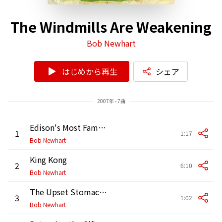
The Windmills Are Weakening
Bob Newhart
はじめから再生
シェア
2007年 - 7曲
Edison's Most Famous Invention
1
1:17
Bob Newhart
King Kong
2
6:10
Bob Newhart
The Upset Stomach Commercial
3
1:02
Bob Newhart