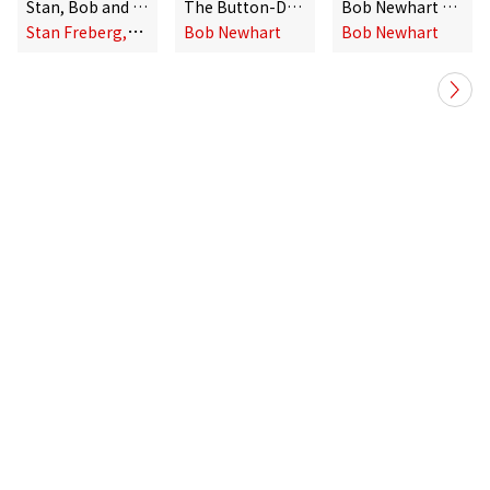
Stan, Bob and Shelly in Person
The Button-Down Mind Strikes Back
Bob Newhart Faces Bob Newhart
S
tan Freberg,Bob Newhart,Shelly Berman
Bob Newhart
Bob Newhart