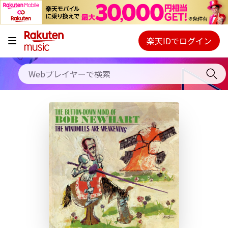
キャンペーン
料金プラン
楽天IDでログイン
Webプレイヤー
使い方
ご契約内容の確認・変更
ヘルプ
初回30日間無料お試し