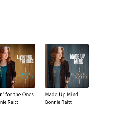
in' for the Ones
Made Up Mind
nie Raitt
Bonnie Raitt