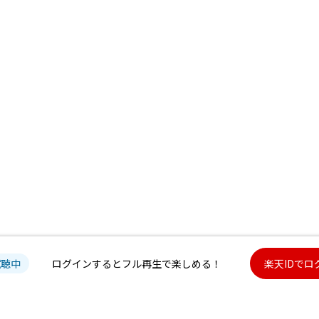
試聴中
ログインするとフル再生で楽しめる！
楽天IDでロ