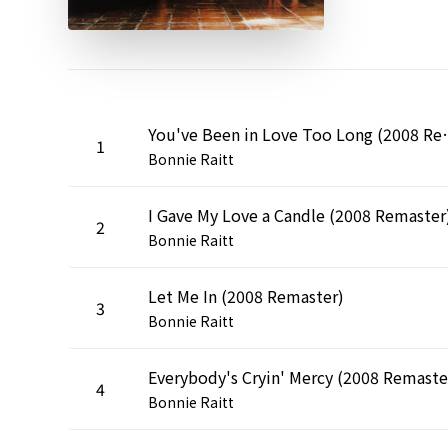
You've Been in L
1
Bonnie Raitt
I Gave My Love a Candle (2008 Remaster
2
Bonnie Raitt
Let Me In (2008 Remaster)
3
Bonnie Raitt
Everybody's Cryin' Mercy (2008 Remaste
4
Bonnie Raitt