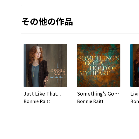
その他の作品
Just Like That...
Something's Got a Hold of My Heart
Liv
Bonnie Raitt
Bonnie Raitt
Bon