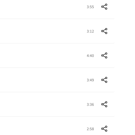
3:55
3:12
4:40
3:49
3:36
2:58