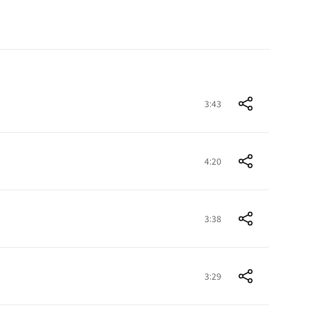
3:43
4:20
3:38
3:29