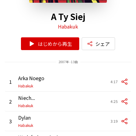
A Ty Siej
Habakuk
はじめから再生
シェア
2007年 - 13曲
Arka Noego
1
4:17
Habakuk
Niech...
2
4:25
Habakuk
Dylan
3
3:19
Habakuk