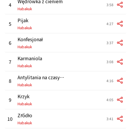
Wędrówka z cieniem
4
3:58
Habakuk
Pijak
5
4:27
Habakuk
Konfesjonał
6
3:37
Habakuk
Karmaniola
7
3:08
Habakuk
Antylitania na czasy przejściowe
8
4:16
Habakuk
Krzyk
9
4:05
Habakuk
Źródło
10
3:41
Habakuk