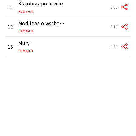
Krajobraz po uczcie
11
3:53
Habakuk
Modlitwa o wschodzie słońca
12
9:19
Habakuk
Mury
13
4:21
Habakuk