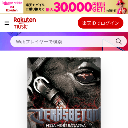
キャンペーン
料金プラン
楽天IDでログイン
Webプレイヤー
使い方
ご契約内容の確認・変更
ヘルプ
初回30日間無料お試し