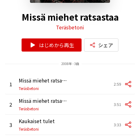
Missä miehet ratsastaa
Teräsbetoni
はじめから再生
シェア
2008年 - 3曲
Missä miehet ratsastaa (Euroviisuversio)
1
2:59
Teräsbetoni
Missä miehet ratsastaa
2
3:51
Teräsbetoni
Kaukaiset tulet
3
3:33
Teräsbetoni