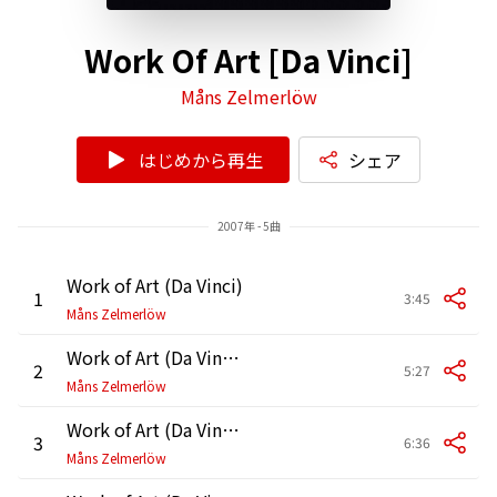
Work Of Art [Da Vinci]
Måns Zelmerlöw
はじめから再生
シェア
2007年 - 5曲
Work of Art (Da Vinci)
1
3:45
Måns Zelmerlöw
Work of Art (Da Vinci) [PJ Harmony Summer Nice Version]
2
5:27
Måns Zelmerlöw
Work of Art (Da Vinci) [Ali Payami Club Remix]
3
6:36
Måns Zelmerlöw