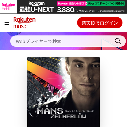
キャンペーン
料金プラン
楽天IDでログイン
Webプレイヤー
使い方
ご契約内容の確認・変更
ヘルプ
初回30日間無料お試し