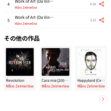
Work of Art (Da Vinci) [Ali Payami Vocal Remix]
4
6:36
Måns Zelmerlöw
Work of Art (Da Vinci) [PJ Harmony Summer Radio Edit]
5
3:15
Måns Zelmerlöw
その他の作品
Revolution
Cara mia [2008 Remix]
Happyland (Ce monde parfait)
Måns Zelmerlöw
Måns Zelmerlöw
Måns Zelmerlöw