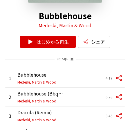
Bubblehouse
Medeski, Martin & Wood
はじめから再生
シェア
2015年 - 5曲
Bubblehouse
1
4:17
Medeski, Martin & Wood
Bubblehouse (Bbq Mix)
2
6:28
Medeski, Martin & Wood
Dracula (Remix)
3
3:45
Medeski, Martin & Wood