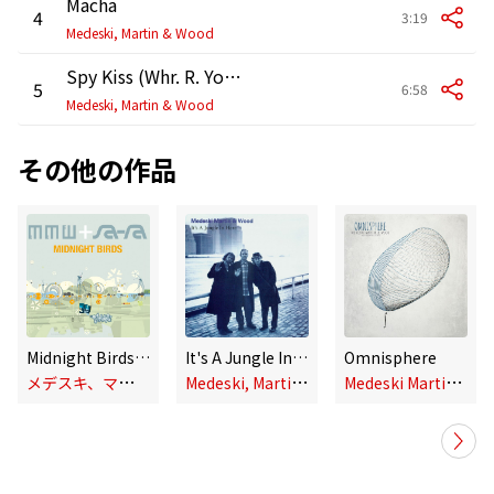
Macha
4
3:19
Medeski, Martin & Wood
Spy Kiss (Whr. R. Your Childrn Mix)
5
6:58
Medeski, Martin & Wood
その他の作品
Midnight Birds (Sa Ra Remix)
It's A Jungle In Here
Omnisphere
メ
デスキ、マーティン&ウッド
M
edeski, Martin & Wood
M
edeski Martin & Wood