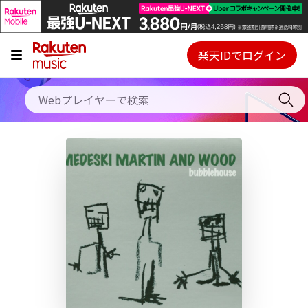
キャンペーン
料金プラン
楽天IDでログイン
Webプレイヤー
使い方
ご契約内容の確認・変更
ヘルプ
初回30日間無料お試し