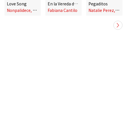
Love Song
En la Vereda del Sol
Pegaditos
N
onpalidece, Fito Paez, Fabiana Cantilo, Dean Fraser
N
atalie Perez, Fabiana Cantilo
Fabiana Cantilo