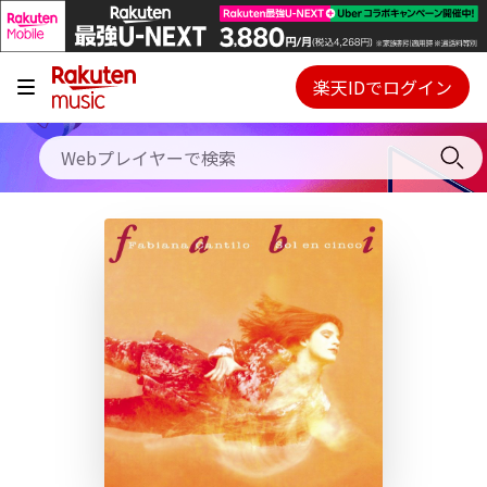
キャンペーン
料金プラン
楽天IDでログイン
Webプレイヤー
使い方
ご契約内容の確認・変更
ヘルプ
初回30日間無料お試し