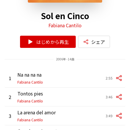
Sol en Cinco
Fabiana Cantilo
はじめから再生
シェア
2006年 - 14曲
Na na na na
1
2:55
Fabiana Cantilo
Tontos pies
2
3:46
Fabiana Cantilo
La arena del amor
3
3:49
Fabiana Cantilo