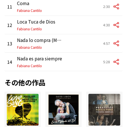
Coma
11
2:30
Fabiana Cantilo
Loca Tuca de Dios
12
4:30
Fabiana Cantilo
Nada lo compra (Money Can't Buy It)
13
4:57
Fabiana Cantilo
Nada es para siempre
14
5:28
Fabiana Cantilo
その他の作品