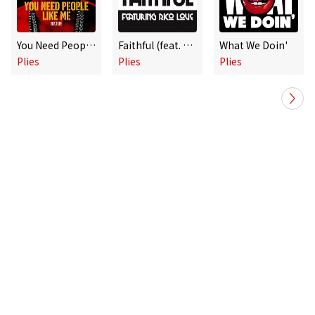
You Need People like Me 1
Faithful (feat. Rico Love)
What We Doin'
Plies
Plies
Plies