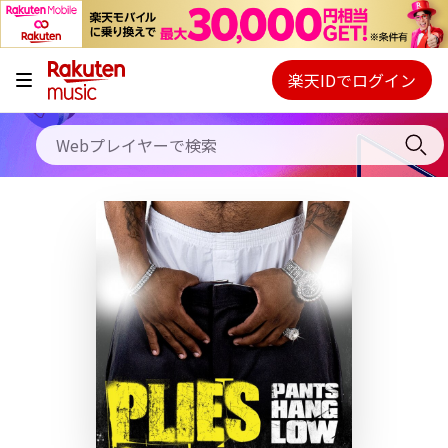
キャンペーン
料金プラン
楽天IDでログイン
Webプレイヤー
使い方
ご契約内容の確認・変更
ヘルプ
初回30日間無料お試し