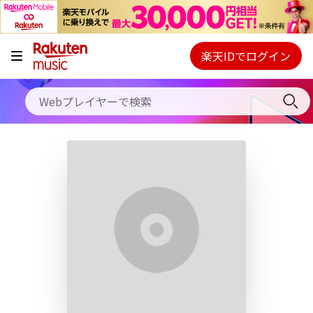
キャンペーン
料金プラン
楽天IDでログイン
Webプレイヤー
使い方
ご契約内容の確認・変更
ヘルプ
初回30日間無料お試し