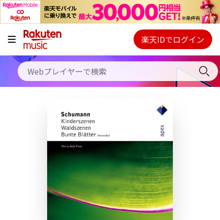
キャンペーン
料金プラン
楽天IDでログイン
Webプレイヤー
使い方
ご契約内容の確認・変更
ヘルプ
初回30日間無料お試し