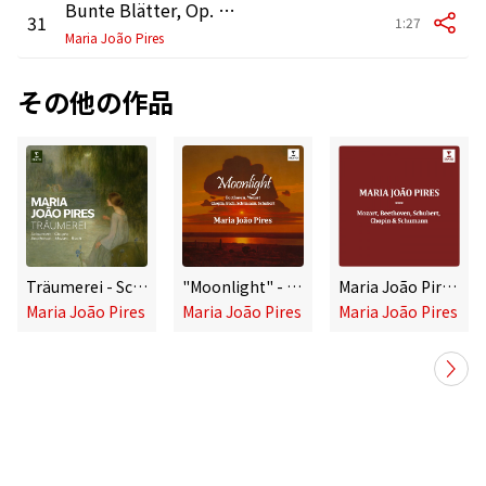
Bunte Blätter, Op. 99: No. 10, Präludium
31
1:27
Maria João Pires
その他の作品
Träumerei - Schumann, Chopin, Beethoven, Mozart, Bach
"Moonlight" - Beethoven, Mozart, Chopin, Bach, Schumann, Schubert
Maria João Pires Plays Mozart, Beethoven, Schubert, Chopin & Schumann
Maria João Pires
Maria João Pires
Maria João Pires