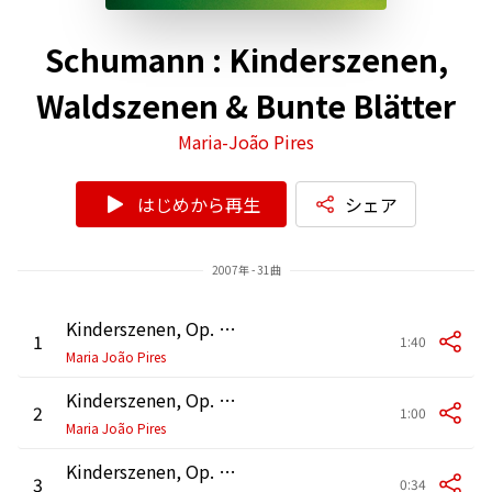
Schumann : Kinderszenen,
Waldszenen & Bunte Blätter
Maria-João Pires
はじめから再生
シェア
2007年 - 31曲
Kinderszenen, Op. 15: No. 1, Von fremden Ländern und Menschen
1
1:40
Maria João Pires
Kinderszenen, Op. 15: No. 2, Kuriose Geschichte
2
1:00
Maria João Pires
Kinderszenen, Op. 15: No. 3, Hasche-Mann
3
0:34