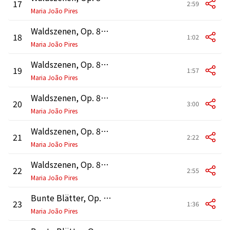
17
2:59
Maria João Pires
Waldszenen, Op. 82: No. 5, Freundliche Landschaft
18
1:02
Maria João Pires
Waldszenen, Op. 82: No. 6, Herberge
19
1:57
Maria João Pires
Waldszenen, Op. 82: No. 7, Vogel als Prophet
20
3:00
Maria João Pires
Waldszenen, Op. 82: No. 8, Jagdlied
21
2:22
Maria João Pires
Waldszenen, Op. 82: No. 9, Abschied
22
2:55
Maria João Pires
Bunte Blätter, Op. 99: No. 1, Stücklein I
23
1:36
Maria João Pires