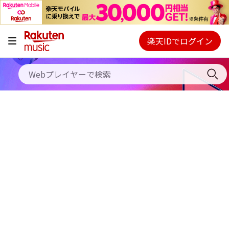
キャンペーン
料金プラン
楽天IDでログイン
Webプレイヤー
使い方
ご契約内容の確認・変更
ヘルプ
初回30日間無料お試し