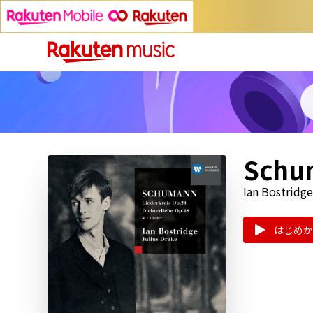
Schum
Ian Bostridge
はじめか