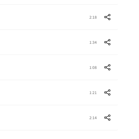
2:18
1:34
1:08
1:21
2:14