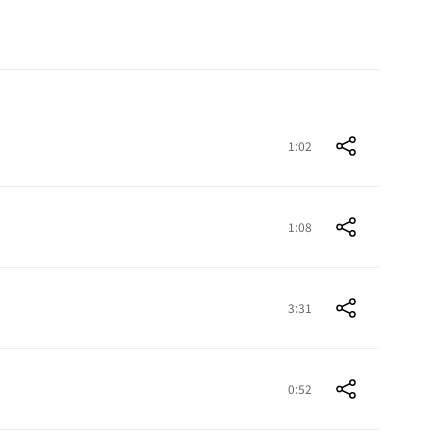
1:02
1:08
3:31
0:52