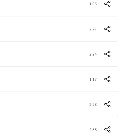
1:05
2:27
2:24
1:17
2:28
4:38