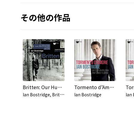
その他の作品
Britten: Our Hunting Fathers, Quatre chansons françaises, Folksongs & Sinfonietta
Tormento d’Amore - Provenzale: La Stellidaura, Act 1: "Deh rendetemi ombre care"
I
an Bostridge, Britten Sinfonia, Daniel Harding
Ian Bostridge
Ian 