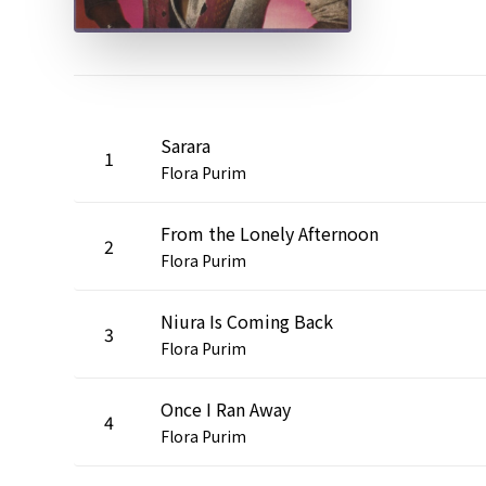
Sarara
1
Flora Purim
From the Lonely Afternoon
2
Flora Purim
Niura Is Coming Back
3
Flora Purim
Once I Ran Away
4
Flora Purim