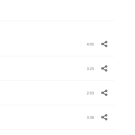
4:05
3:25
2:53
3:38