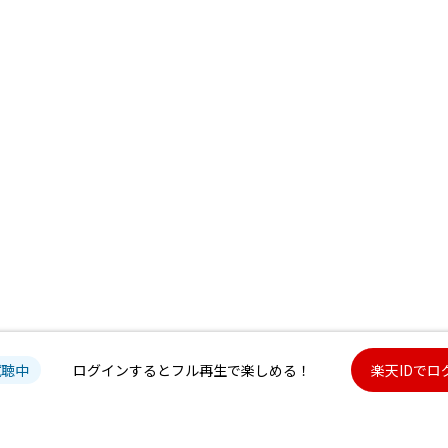
試聴中
ログインするとフル再生で楽しめる！
楽天IDでロ