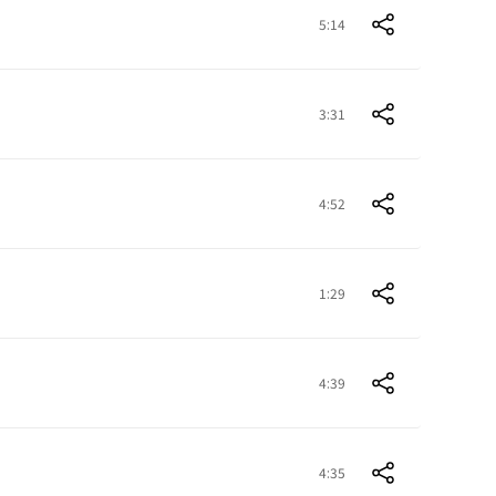
5:14
3:31
4:52
1:29
4:39
4:35