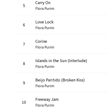
Carry On
5
Flora Purim
Love Lock
6
Flora Purim
Corine
7
Flora Purim
Islands in the Sun (Interlude)
8
Flora Purim
Beijo Paritido (Broken Kiss)
9
Flora Purim
Freeway Jam
10
Flora Purim