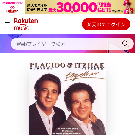
キャンペーン
料金プラン
楽天IDでログイン
Webプレイヤー
使い方
ご契約内容の確認・変更
ヘルプ
初回30日間無料お試し