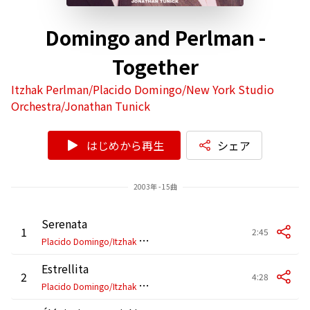
Domingo and Perlman -
Together
Itzhak Perlman/Placido Domingo/New York Studio
Orchestra/Jonathan Tunick
はじめから再生
シェア
2003年 - 15曲
Serenata
1
2:45
P
lacido Domingo/Itzhak Perlman/New York Studio Orchestra/Jonathan Tunick
Estrellita
2
4:28
P
lacido Domingo/Itzhak Perlman/New York Studio Orchestra/Jonathan Tunick