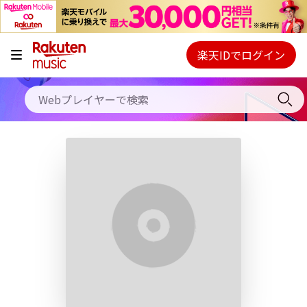
キャンペーン
料金プラン
楽天IDでログイン
Webプレイヤー
使い方
ご契約内容の確認・変更
ヘルプ
初回30日間無料お試し