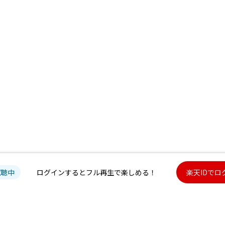
試聴中
ログインするとフル再生で楽しめる！
楽天IDでロ