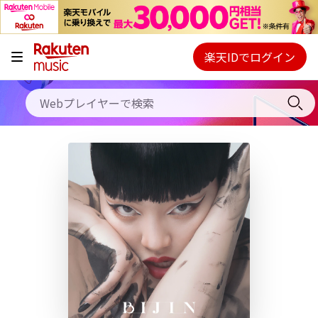
キャンペーン
料金プラン
楽天IDでログイン
Webプレイヤー
使い方
ご契約内容の確認・変更
ヘルプ
初回30日間無料お試し