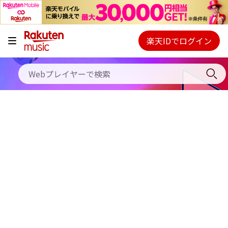
キャンペーン
料金プラン
楽天IDでログイン
Webプレイヤー
使い方
ご契約内容の確認・変更
ヘルプ
初回30日間無料お試し