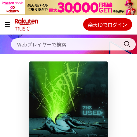
キャンペーン
料金プラン
楽天IDでログイン
Webプレイヤー
使い方
ご契約内容の確認・変更
ヘルプ
初回30日間無料お試し