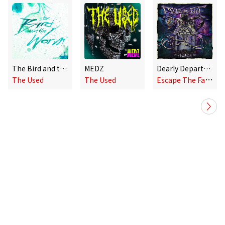
The Bird and the Worm EP
MEDZ
Dearly Departed (feat. robbietheused)
E
scape The Fate,The Used
The Used
The Used