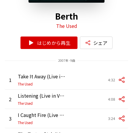
Berth
The Used
はじめから再生
シェア
2007年 - 9曲
Take It Away (Live in Vancouver)
1
4:32
The Used
Listening (Live in Vancouver)
2
4:08
The Used
I Caught Fire (Live in Vancouver)
3
3:24
The Used