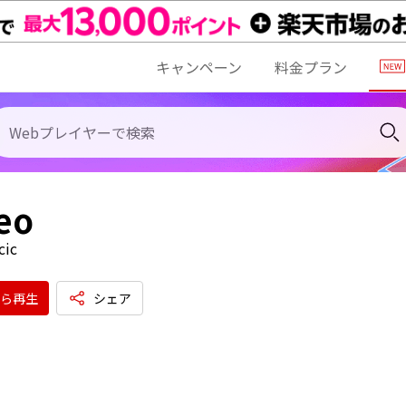
キャンペーン
料金プラン
feo
cic
ら再生
シェア