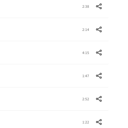
2:38
2:14
4:15
1:47
2:52
1:22