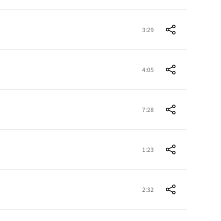
3:29
4:05
7:28
1:23
2:32