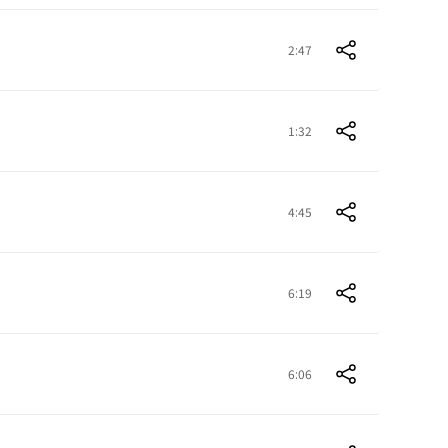
2:47
1:32
4:45
6:19
6:06