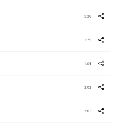
5:26
1:25
1:04
3:03
3:01