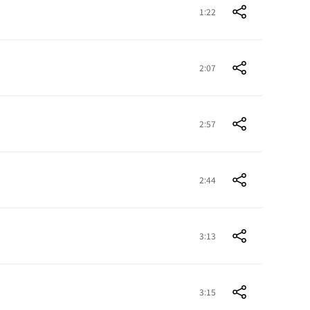
1:22
2:07
2:57
2:44
3:13
3:15