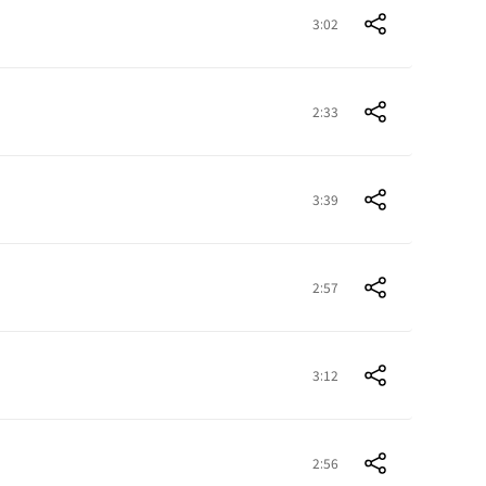
3:02
2:33
3:39
2:57
3:12
2:56