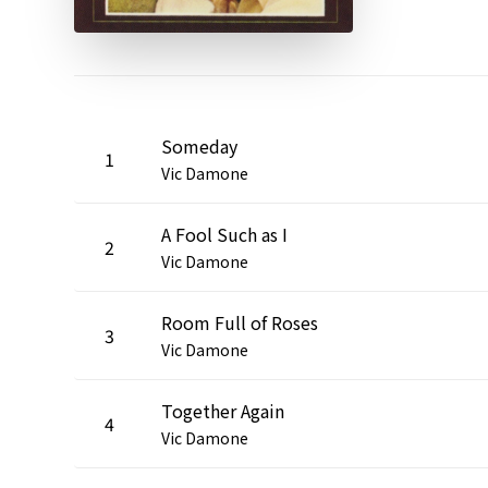
Someday
1
Vic Damone
A Fool Such as I
2
Vic Damone
Room Full of Roses
3
Vic Damone
Together Again
4
Vic Damone