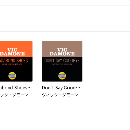
Vagabond Shoes (Live On The Ed Sullivan Show, May 21, 1950)
Don't Say Goodbye (Live On The Ed Sullivan Show, May 21, 1950)
ック・ダモーン
ヴィック・ダモーン