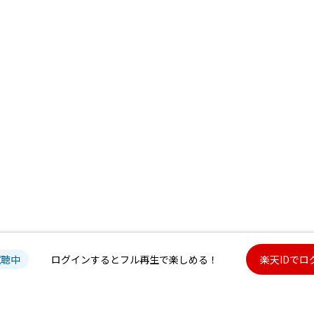
試聴中
ログインするとフル再生で楽しめる！
楽天IDでロ