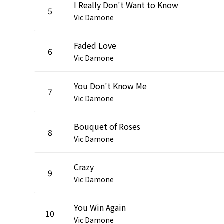
I Really Don't Want to Know
5
Vic Damone
Faded Love
6
Vic Damone
You Don't Know Me
7
Vic Damone
Bouquet of Roses
8
Vic Damone
Crazy
9
Vic Damone
You Win Again
10
Vic Damone