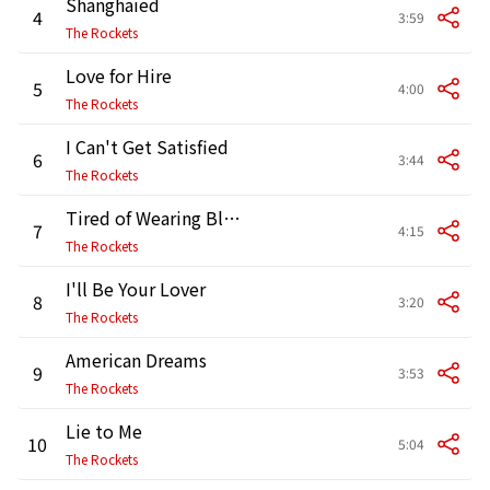
Shanghaied
4
3:59
The Rockets
Love for Hire
5
4:00
The Rockets
I Can't Get Satisfied
6
3:44
The Rockets
Tired of Wearing Black
7
4:15
The Rockets
I'll Be Your Lover
8
3:20
The Rockets
American Dreams
9
3:53
The Rockets
Lie to Me
10
5:04
The Rockets