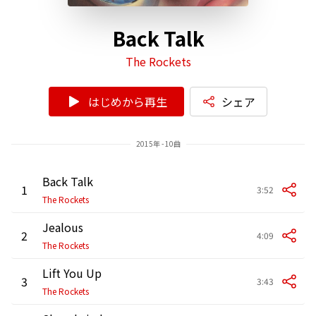
Back Talk
The Rockets
はじめから再生
シェア
2015年 - 10曲
Back Talk
1
3:52
The Rockets
Jealous
2
4:09
The Rockets
Lift You Up
3
3:43
The Rockets