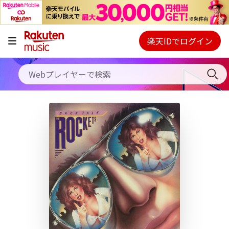
キャンペーン
料金プラン
楽天IDでログイン
Webプレイヤー
使い方
ご契約内容の確認・変更
ヘルプ
初回30日間無料お試し