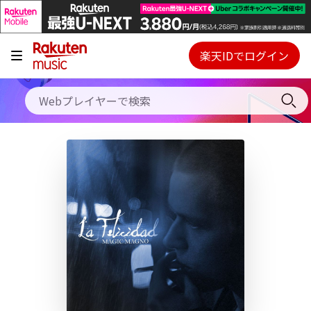
キャンペーン
料金プラン
楽天IDでログイン
Webプレイヤー
使い方
ご契約内容の確認・変更
ヘルプ
初回30日間無料お試し