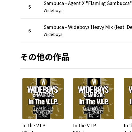
5
Wideboys
6
Wideboys
その他の作品
In the V.I.P.
In the V.I.P.
In t