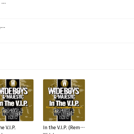
Sambuca - Agent X "Flaming Sambucca" Remix (feat. Dennis G)
Sambuca - Wideboys Heavy Mix (feat. Dennis G)
he V.I.P.
In the V.I.P. (Remix Competition Winners)