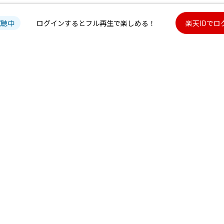
試聴中
ログインするとフル再生で楽しめる！
楽天IDでロ