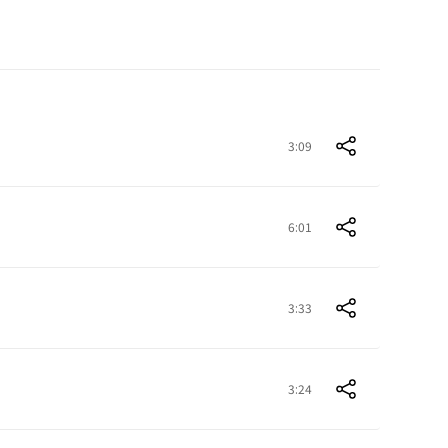
3:09
6:01
3:33
3:24