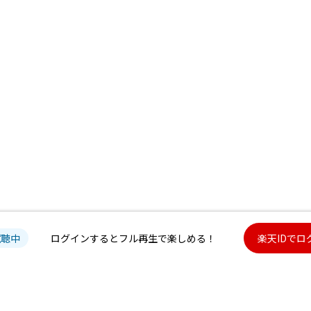
試聴中
ログインするとフル再生で楽しめる！
楽天IDでロ