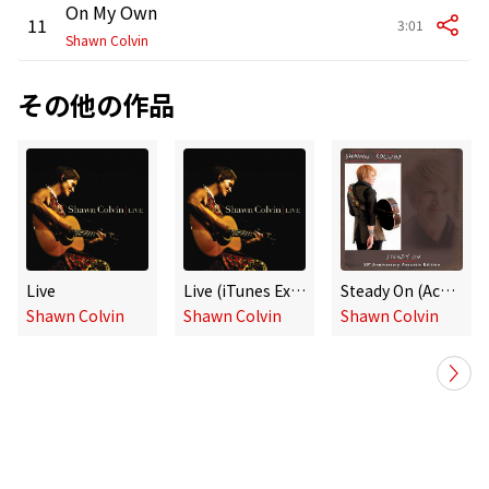
On My Own
11
3:01
Shawn Colvin
その他の作品
Live
Live (iTunes Exclusive)
Steady On (Acoustic Edition)
Shawn Colvin
Shawn Colvin
Shawn Colvin