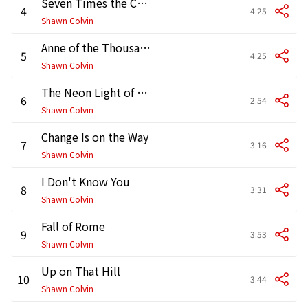
Seven Times the Charm
4
4:25
Shawn Colvin
Anne of the Thousand Days
5
4:25
Shawn Colvin
The Neon Light of the Saints
6
2:54
Shawn Colvin
Change Is on the Way
7
3:16
Shawn Colvin
I Don't Know You
8
3:31
Shawn Colvin
Fall of Rome
9
3:53
Shawn Colvin
Up on That Hill
10
3:44
Shawn Colvin