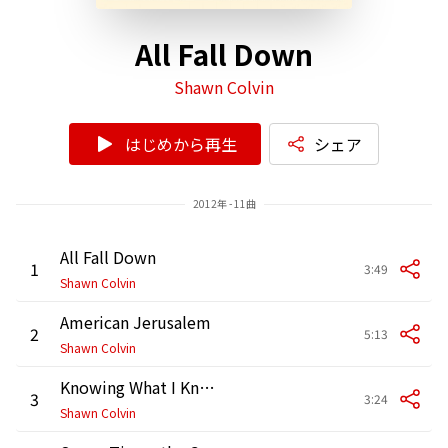
All Fall Down
Shawn Colvin
はじめから再生
シェア
2012年 - 11曲
All Fall Down
1
3:49
Shawn Colvin
American Jerusalem
2
5:13
Shawn Colvin
Knowing What I Know Now
3
3:24
Shawn Colvin