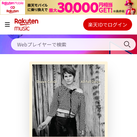
キャンペーン
料金プラン
楽天IDでログイン
Webプレイヤー
使い方
ご契約内容の確認・変更
ヘルプ
初回30日間無料お試し