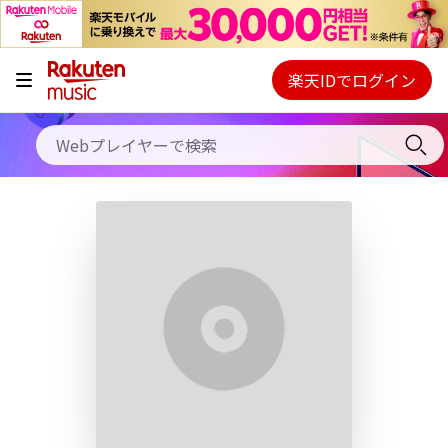
キャンペーン
料金プラン
楽天IDでログイン
Webプレイヤー
使い方
ご契約内容の確認・変更
ヘルプ
初回30日間無料お試し